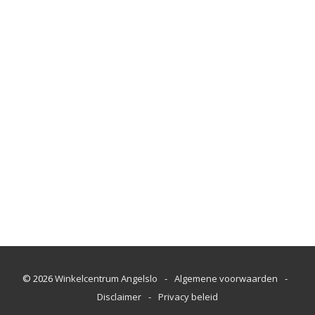
© 2026
Winkelcentrum Angelslo
-
Algemene voorwaarden
-
Disclaimer
-
Privacy beleid