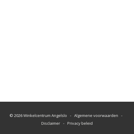
© 2026
Winkelcentrum Angelslo
-
Algemene voorwaarden
-
Disclaimer
-
Privacy beleid